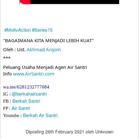
#MotivAction
#Series15
"BAGAIMANA KITA MENJADI LEBIH KUAT"
Oleh : Ust. 
Akhmad Arqom
***
Peluang Usaha Menjadi Agen Air Santri
Info 
www.AirSantri.com
wa.me/6281232777084
@berkahairsantri
IG :
Berkah Santri
FB :
Air Santri
FP :
Berkah Air Santri
Youtube :
Diposting
26th February 2021
oleh Unknown