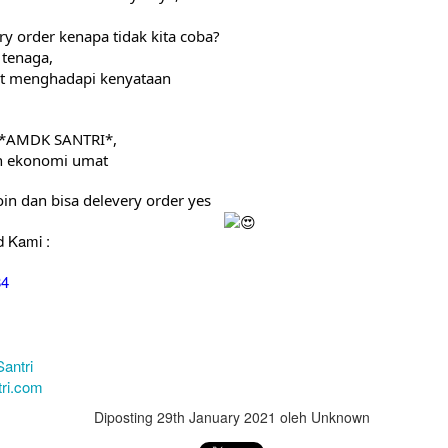
ery order kenapa tidak kita coba?
tenaga,
at menghadapi kenyataan
e *AMDK SANTRI*,
 ekonomi umat
in dan bisa delevery order yes
 Kami :
84
Santri
tri.com
Diposting
29th January 2021
oleh Unknown