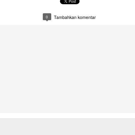
0
Tambahkan komentar
Camilan Sederhana Saat Musim Hujan!!