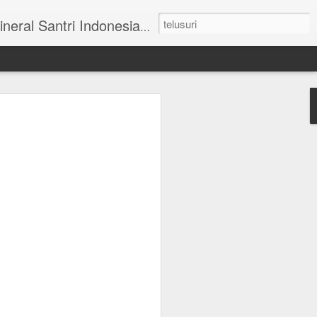
ai Tengah I No 31 Blok AA-27 Mulyorejo Surabaya Telp. 031 - 5993341.