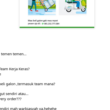
 temen temen...
Team Kerja Keras?
e
eli galon ,termasuk team mana?
ut sendiri atau...
very order???
endiri mah warbiasyah ya,hehehe