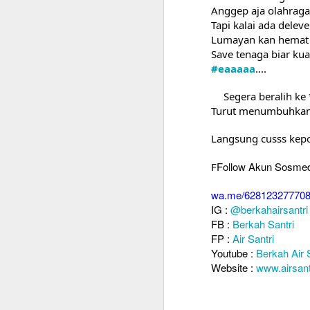
Anggep aja olahraga
Tapi kalai ada delev
Lumayan kan hemat 
Save tenaga biar ku
#eaaaaa
....
Segera beralih k
Turut menumbuhkan
Langsung cusss kepo
Follow Akun Sosmed
F
wa.me/62812327770
IG :
@berkahairsantri
FB :
Berkah Santri
FP :
Air Santri
Youtube :
Berkah Air 
Website :
www.airsan