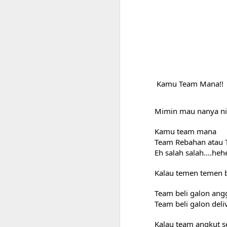
Kamu Team Mana!!
Mimin mau nanya ni
Kamu team mana
Team Rebahan atau 
Eh salah salah....heh
Kalau temen temen b
Team beli galon angg
Team beli galon deli
Manfaat Air Minum
Kalau team angkut s