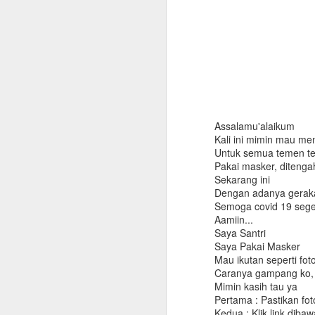
Assalamu'alaikum
Kali ini mimin mau me
Untuk semua temen t
Pakai masker, ditenga
Sekarang ini
Dengan adanya geraka
Semoga covid 19 sege
Aamiin...
Saya Santri
Saya Pakai Masker
Mau ikutan seperti fot
Caranya gampang ko,
Mimin kasih tau ya
Pertama : Pastikan f
Manfaat Air Minum
Kedua : Klik link dibaw