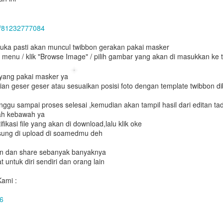
om/81232777084
buka pasti akan muncul twibbon gerakan pakai masker
 menu / klik "Browse Image" / pilih gambar yang akan di masukkan ke 
to yang pakai masker ya
ian geser geser atau sesuaikan posisi foto dengan template twibbon di
nggu sampai proses selesai ,kemudian akan tampil hasil dari editan tadi
ah kebawah ya
ikasi file yang akan di download,lalu klik oke
gsung di upload di soamedmu deh
en dan share sebanyak banyaknya
t untuk diri sendiri dan orang lain
ami :
6