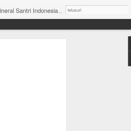
ai Tengah I No 31 Blok AA-27 Mulyorejo Surabaya Telp. 031 - 5993341.