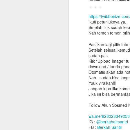
https://twibbonize.c
Ikuti petunjuknya ya,
Setelah link sudah ke
Nah temen temen pilih
Pastikan lagi pilih fo
Setelah selesai,kemud
sudah pas
Klik "Upload Image" tu
download / tanda pan
Otomatis akan ada notif
Nah...sudah bisa lan
Yuuk viralkan!!!
Jangan lupa like,kom
Jika ini bisa bermanfaa
Follow Akun Sosmed K
wa.me/628223349253
IG :
@berkahairsantri
FB :
Berkah Santri