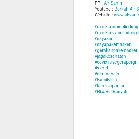
FP :
Air Santri
Youtube :
Berkah Air S
Website :
www.airsantr
#maskermumelindung
#maskerkumelindung
#sayasantri
#sayapakemasker
#gerakanpakemasker
#jagakesehatan
#covid19segerapergi
#santri
#dirumahaja
#KamiKirim
#kamisiapantar
#BisaBeliBanyak