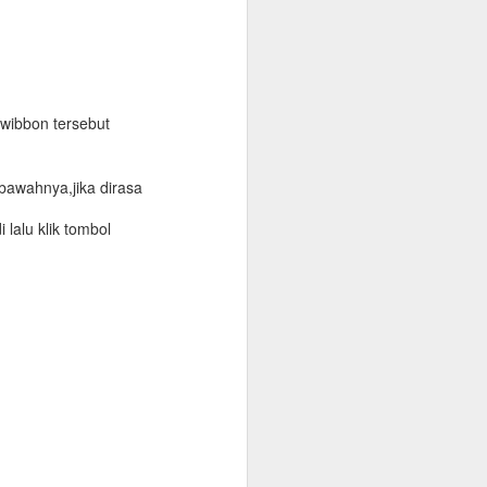
twibbon tersebut
bawahnya,jika dirasa
 lalu klik tombol
Galon Santri Higienis dan Menyegarkan