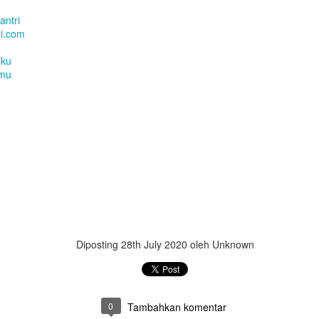
antri
i.com
iku
imu
Diposting
28th July 2020
oleh Unknown
Camilan Sederhana Saat Musim Hujan!!
0
Tambahkan komentar