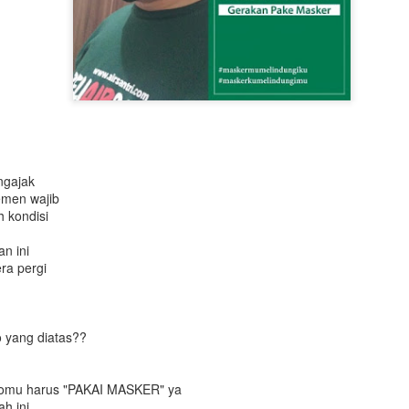
ngajak
emen wajib
h kondisi
n ini
ra pergi
o yang diatas??
otomu harus "PAKAI MASKER" ya
ah ini