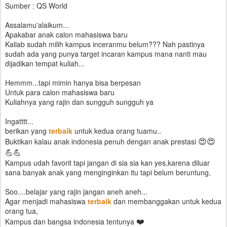
Sumber : QS World
Assalamu'alaikum...
Apakabar anak calon mahasiswa baru
Kaliab sudah milih kampus inceranmu belum??? Nah pastinya
sudah ada yang punya target incaran kampus mana nanti mau
dijadikan tempat kuliah...
Hemmm...tapi mimin hanya bisa berpesan
Untuk para calon mahasiswa baru
Kuliahnya yang rajin dan sungguh sungguh ya
Ingatttt...
berikan yang
terbaik
untuk kedua orang tuamu..
😍
😍
Buktikan kalau anak indonesia penuh dengan anak prestasi
💪
💪
Kampus udah favorit tapi jangan di sia sia kan yes,karena diluar
sana banyak anak yang menginginkan itu tapi belum beruntung,
Soo....belajar yang rajin jangan aneh aneh...
Agar menjadi mahasiswa
terbaik
dan membanggakan untuk kedua
orang tua,
❤️
Kampus dan bangsa indonesia tentunya