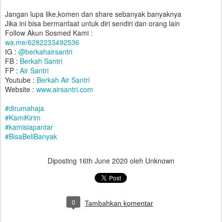
Jangan lupa like,komen dan share sebanyak banyaknya
Jika ini bisa bermanfaat untuk diri sendiri dan orang lain
Follow Akun Sosmed Kami :
wa.me/6282233492536
IG :
@berkahairsantri
FB :
Berkah Santri
FP :
Air Santri
Youtube :
Berkah Air Santri
Website :
www.airsantri.com
#
dirumahaja
#
KamiKirim
#
kamisiapantar
#
BisaBeliBanyak
Diposting
16th June 2020
oleh Unknown
0
Tambahkan komentar