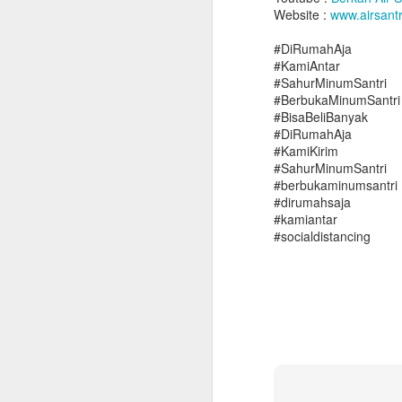
Website :
www.airsantr
#DiRumahAja
#KamiAntar
#SahurMinumSantri
#BerbukaMinumSantri
#BisaBeliBanyak
#DiRumahAja
#KamiKirim
#SahurMinumSantri
#berbukaminumsantri
#dirumahsaja
#kamiantar
#socialdistancing