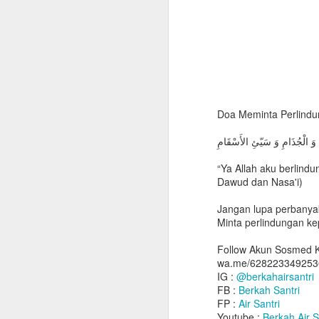
Doa Meminta Perlindun
ِ وَ الْجُذَامِ وَ سَيّئِ الأَسْقَامِ
“Ya Allah aku berlindu
Dawud dan Nasa'i)
Jangan lupa perbanya
Minta perlindungan ke
Follow Akun Sosmed K
wa.me/628223349253
IG :
@berkahairsantri
FB :
Berkah Santri
FP :
Air Santri
Manfaat Air Minum
Youtube :
Berkah Air S