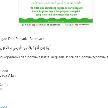
gan Dari Penyakit Berbaya :
اللّٰهُمَّ إنيْ أَعُوْذُ بِكَ مِنَ الْبَرَصِ وَ الْجُنُوْن
ng kepadamu dari penyakit kusta, kegilaan, lepra dan penyakit-penyaki
k doa
pada Allah
ami :
6
antri