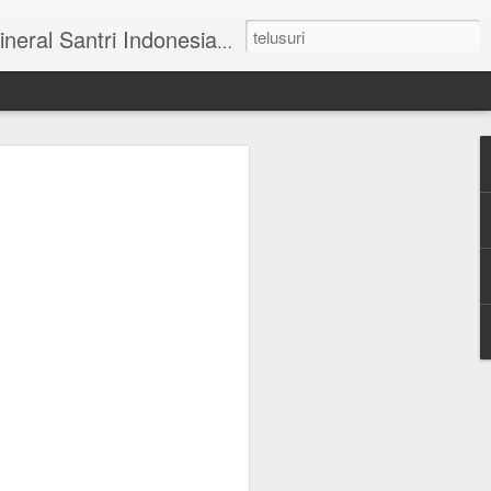
ai Tengah I No 31 Blok AA-27 Mulyorejo Surabaya Telp. 031 - 5993341.