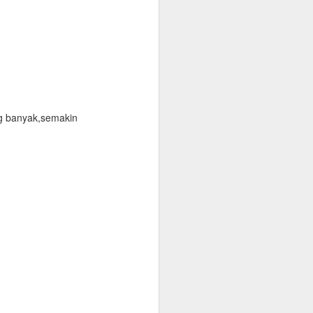
ng banyak,semakin
Galon Santri Higienis dan Menyegarkan