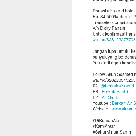
Donasi air santri botol
Rp. 34.500/karton isi 2
Transefer donasi anda
A/n Dicky Fanani
Untuk konfirmasi trans
wa.me/628123277708
Jangan lupa untuk lik
banyak yang berdonas
Yuuk jadi agen kebaik
Follow Akun Sosmed K
wa.me/628223349253
IG :
@berkahairsantri
FB :
Berkah Santri
FP :
Air Santri
Youtube :
Berkah Air S
Website :
www.airsantr
#DiRumahAja
#KamiAntar
#SahurMinumSantri