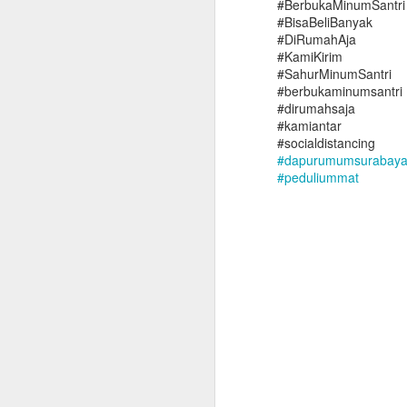
#BerbukaMinumSantri
#BisaBeliBanyak
#DiRumahAja
#KamiKirim
#SahurMinumSantri
#berbukaminumsantri
#dirumahsaja
#kamiantar
#socialdistancing
#
dapurumumsurabay
#
peduliummat