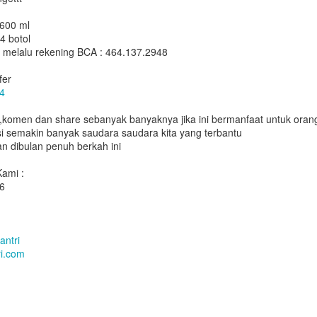
 600 ml
4 botol
 melalu rekening BCA : 464.137.2948
fer
4
e,komen dan share sebanyak banyaknya jika ini bermanfaat untuk ora
i semakin banyak saudara saudara kita yang terbantu
an dibulan penuh berkah ini
ami :
6
antri
i.com