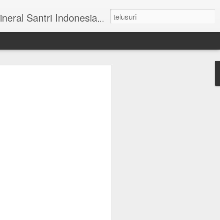
ai Tengah I No 31 Blok AA-27 Mulyorejo Surabaya Telp. 031 - 5993341.