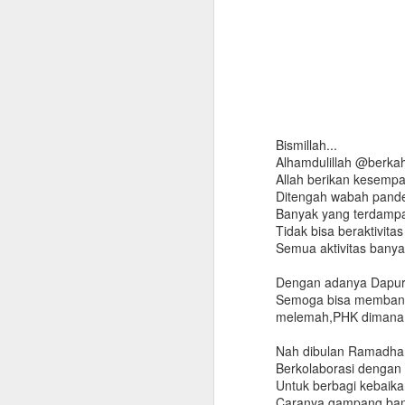
Bismillah...
Alhamdulillah @berkah
Allah berikan kesemp
Ditengah wabah pande
Banyak yang terdamp
Tidak bisa beraktivit
Semua aktivitas bany
Dengan adanya Dapu
Semoga bisa membantu
melemah,PHK dimana
Nah dibulan Ramadhan
Berkolaborasi denga
Untuk berbagi kebaika
Manfaat Air Minum
Caranya gampang ban