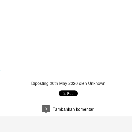
t
Diposting
20th May 2020
oleh Unknown
0
Tambahkan komentar
Camilan Sederhana Saat Musim Hujan!!