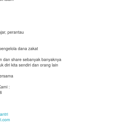
jar, perantau
pengelola dana zakat
en dan share sebanyak banyaknya
k diri kita sendiri dan orang lain
bersama
ami :
6
antri
i.com