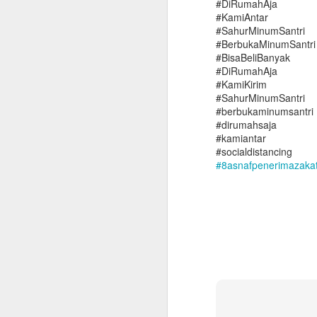
#DiRumahAja
#KamiAntar
#SahurMinumSantri
#BerbukaMinumSantri
#BisaBeliBanyak
#DiRumahAja
#KamiKirim
#SahurMinumSantri
#berbukaminumsantri
#dirumahsaja
#kamiantar
#socialdistancing
#
8asnafpenerimazaka