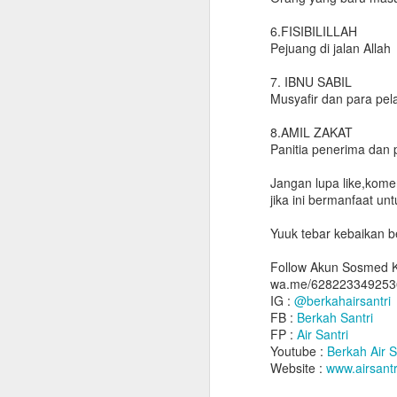
6.FISIBILILLAH
Pejuang di jalan Allah
7. IBNU SABIL
Musyafir dan para pela
8.AMIL ZAKAT
Panitia penerima dan 
Jangan lupa like,kom
jika ini bermanfaat untu
Yuuk tebar kebaikan 
Follow Akun Sosmed K
wa.me/628223349253
IG :
@berkahairsantri
FB :
Berkah Santri
FP :
Air Santri
Youtube :
Berkah Air S
Website :
www.airsantr