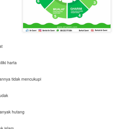
at
iki harta
annya tidak mencukupi
udak
banyak hutang
k islam