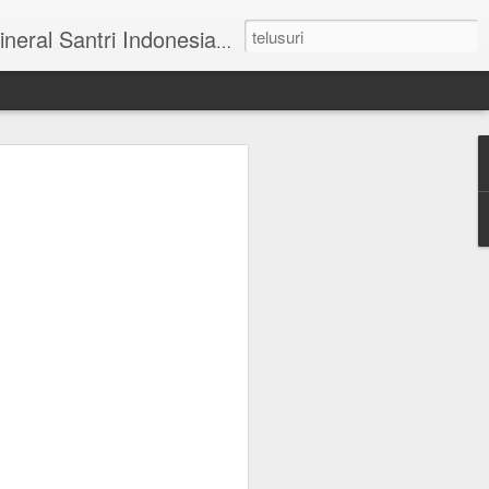
ai Tengah I No 31 Blok AA-27 Mulyorejo Surabaya Telp. 031 - 5993341.