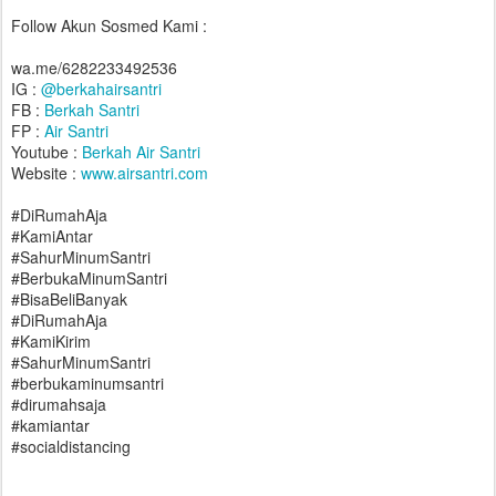
Follow Akun Sosmed Kami :
wa.me/6282233492536
IG :
@berkahairsantri
FB :
Berkah Santri
FP :
Air Santri
Youtube :
Berkah Air Santri
Website :
www.airsantri.com
#DiRumahAja
#KamiAntar
#SahurMinumSantri
#BerbukaMinumSantri
#BisaBeliBanyak
#DiRumahAja
#KamiKirim
#SahurMinumSantri
#berbukaminumsantri
#dirumahsaja
#kamiantar
#socialdistancing