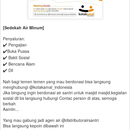
[Sedekah Air Minum]
Penyaluran:
✔️
Pengajian
✔️
Buka Puasa
✔️
Bakti Sosial
✔️
Bencana Alam
✔️
Dll
Nah bagi temen temen yang mau berdonasi bisa langsung
menghubungi @kotakamal_indonesia
Jika bingung ingin berdonasi air santri untuk masjid masjid,kegiatan
sosial dll bs langsung hubungi Contac person di atas, semoga
berkah
Aamiin...
Yang mau gabung jadi agen air @distributorairsantri
Bisa langsung kepoin dibawah ini