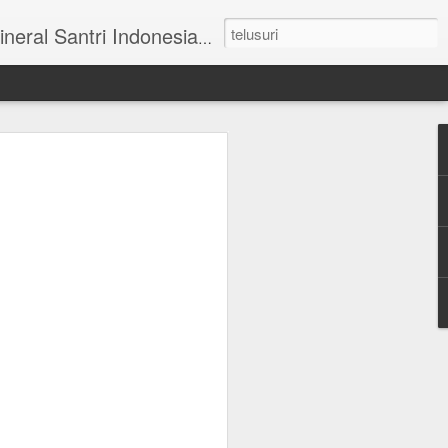
ai Tengah I No 31 Blok AA-27 Mulyorejo Surabaya Telp. 031 - 5993341.