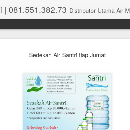
i | 081.551.382.73
Distributor Utama Air Mineral Santri Indonesia dipusatkan di Wisma Perm
Sedekah Air Santri tiap Jumat