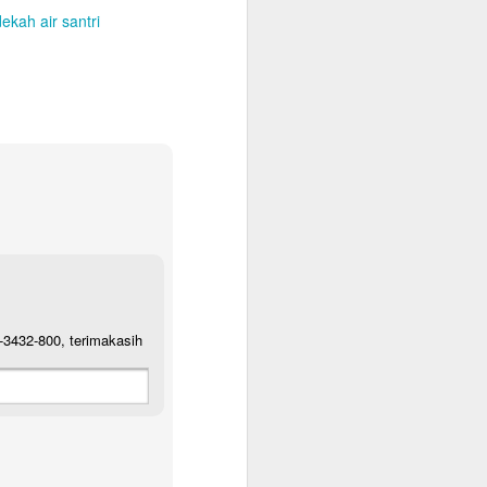
ekah air santri
Galon Santri Higienis dan Menyegarkan
1-3432-800, terimakasih