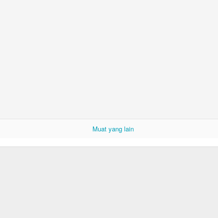
Muat yang lain
Camilan Sederhana Saat Musim Hujan!!